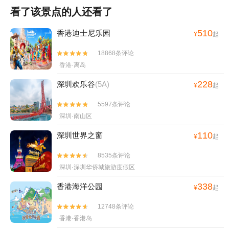
看了该景点的人还看了
510
香港迪士尼乐园
¥
起
18868条评论


香港·离岛
228
深圳欢乐谷
(5A)
¥
起
5597条评论


深圳·南山区
110
深圳世界之窗
¥
起
8535条评论


深圳·深圳华侨城旅游度假区
338
香港海洋公园
¥
起
12748条评论


香港·香港岛