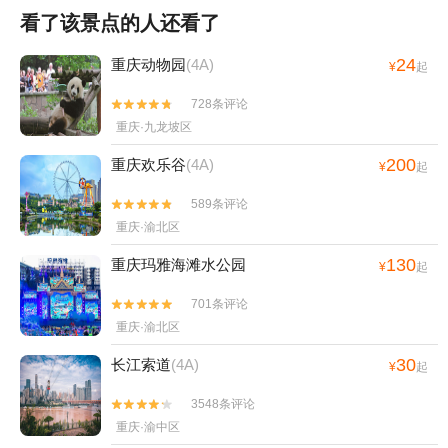
看了该景点的人还看了
24
重庆动物园
(4A)
¥
起
728条评论


重庆·九龙坡区
200
重庆欢乐谷
(4A)
¥
起
589条评论


重庆·渝北区
130
重庆玛雅海滩水公园
¥
起
701条评论


重庆·渝北区
30
长江索道
(4A)
¥
起
3548条评论


重庆·渝中区