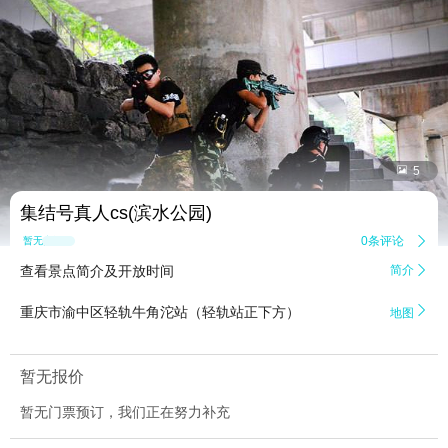


5
集结号真人cs(滨水公园)
0条评论

暂无点评
查看景点简介及开放时间
简介


重庆市渝中区轻轨牛角沱站（轻轨站正下方）
地图
暂无报价
暂无门票预订，我们正在努力补充