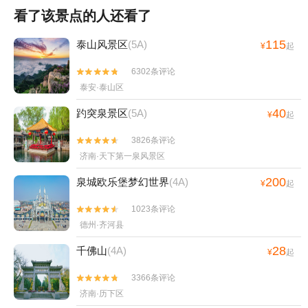
看了该景点的人还看了
115
泰山风景区
(5A)
¥
起
6302条评论


泰安·泰山区
40
趵突泉景区
(5A)
¥
起
3826条评论


济南·天下第一泉风景区
200
泉城欧乐堡梦幻世界
(4A)
¥
起
1023条评论


德州·齐河县
28
千佛山
(4A)
¥
起
3366条评论


济南·历下区