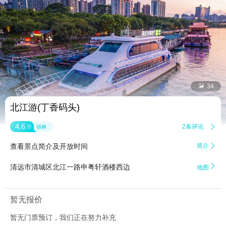


34
北江游(丁香码头)
4.6
2条评论

分
很棒
查看景点简介及开放时间
简介


清远市清城区北江一路申粤轩酒楼西边
地图
暂无报价
暂无门票预订，我们正在努力补充