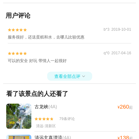
用户评论
b*3 2019-10-01


服务很好，还送蛋糕和水，去哪儿比较优惠
q*0 2017-04-16


可以的安全 好玩 带情人一起很好
查看全部点评

看了该景点的人还看了
260
古龙峡
(4A)
¥
起
79条评论


清远·清新区
138
清远玄真漂流
(4A)
¥
起