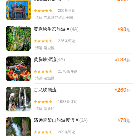
200条评论


清远·玄真峡谷嬉水王国
98
黄腾峡生态旅游区
(4A)
¥
起
226条评论


清远·清城区
138
黄腾峡漂流
(4A)
¥
起
2170条评论


清远·清城区
260
古龙峡漂流
¥
起
1988条评论


清远·清新区
78
清远笔架山旅游度假区
(3A)
¥
起
209条评论

