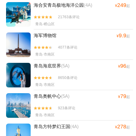
249
海合安青岛极地海洋公园
(4A)
¥
起
21763条评论


青岛·崂山区
9.9
海军博物馆
¥
起
4077条评论


青岛·市南区
96
青岛海底世界
(5A)
¥
起
8650条评论


青岛·市南区
79
青岛奥帆中心
(5A)
¥
起
923条评论


青岛·市南区
278
青岛方特梦幻王国
(4A)
¥
起