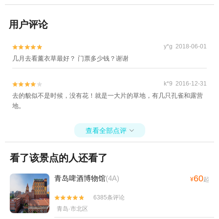
用户评论
y*g 2018-06-01


几月去看薰衣草最好？ 门票多少钱？谢谢
k*9 2016-12-31


去的貌似不是时候，没有花！就是一大片的草地，有几只孔雀和露营
地。
查看全部点评

看了该景点的人还看了
60
青岛啤酒博物馆
(4A)
¥
起
6385条评论


青岛·市北区