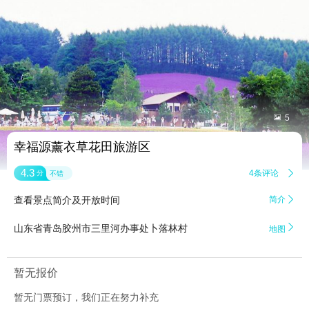


5
幸福源薰衣草花田旅游区
4.3
4条评论

分
不错
查看景点简介及开放时间
简介


山东省青岛胶州市三里河办事处卜落林村
地图
暂无报价
暂无门票预订，我们正在努力补充