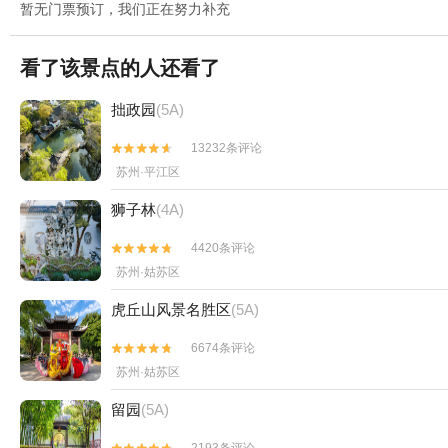
暂无门票预订，我们正在努力补充
看了该景点的人还看了
拙政园
(5A)
13232条评论


苏州·平江区
狮子林
(4A)
4420条评论


苏州·姑苏区
虎丘山风景名胜区
(5A)
6674条评论


苏州·姑苏区
留园
(5A)