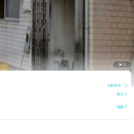

5
0条评论

简介


地图