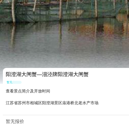
阳澄湖大闸蟹—沺泾牌阳澄湖大闸蟹
暂无点评
查看景点简介及开放时间
江苏省苏州市相城区阳澄湖景区庙港桥北老水产市场
暂无报价