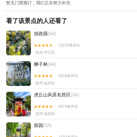
暂无门票预订，我们正在努力补充
看了该景点的人还看了
拙政园
(5A)
13232条评论


苏州·平江区
狮子林
(4A)
4420条评论


苏州·姑苏区
虎丘山风景名胜区
(5A)
6674条评论


苏州·姑苏区
留园
(5A)