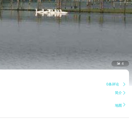

4
0条评论

简介


地图