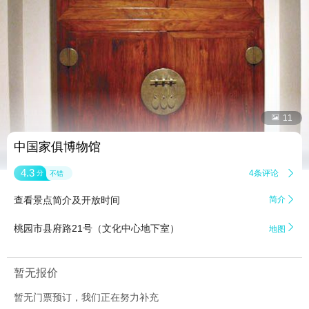


11
中国家俱博物馆
4.3
4条评论

分
不错
查看景点简介及开放时间
简介


桃园市县府路21号（文化中心地下室）
地图
暂无报价
暂无门票预订，我们正在努力补充