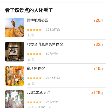
看了该景点的人还看了
26
野柳地质公园
¥
起
368条评论


新北
32
顺益台湾原住民博物馆
¥
起
69条评论


台北
46
袖珍博物馆
¥
起
272条评论


台北
126
台北101观景台
¥
起
25条评论


台北·台北101大楼