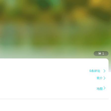

1
0条评论

简介


地图