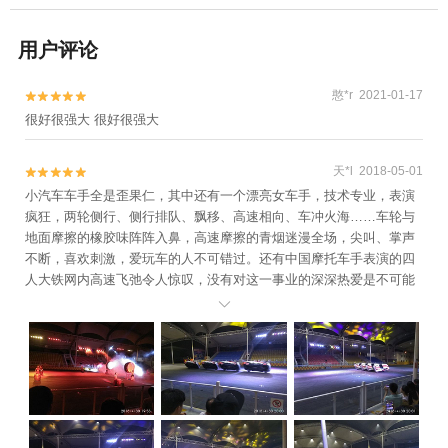
用户评论
憨*r 2021-01-17


很好很强大 很好很强大
天*l 2018-05-01


小汽车车手全是歪果仁，其中还有一个漂亮女车手，技术专业，表演
疯狂，两轮侧行、侧行排队、飘移、高速相向、车冲火海……车轮与
地面摩擦的橡胶味阵阵入鼻，高速摩擦的青烟迷漫全场，尖叫、掌声
不断，喜欢刺激，爱玩车的人不可错过。还有中国摩托车手表演的四
人大铁网内高速飞弛令人惊叹，没有对这一事业的深深热爱是不可能
演出这种绝活的。去哪儿网订票比现场买票便宜近一半，个人觉得太

值得了！