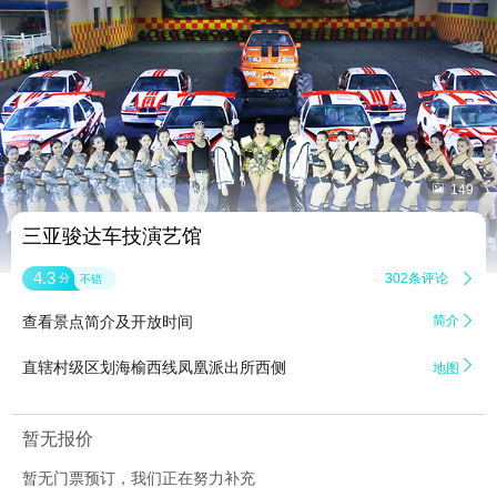


149
三亚骏达车技演艺馆
4.3
302条评论

分
不错
查看景点简介及开放时间
简介


直辖村级区划海榆西线凤凰派出所西侧
地图
暂无报价
暂无门票预订，我们正在努力补充