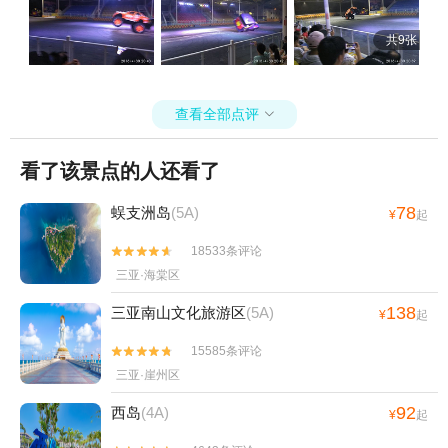
共9张
查看全部点评

看了该景点的人还看了
78
蜈支洲岛
(5A)
¥
起
18533条评论


三亚·海棠区
138
三亚南山文化旅游区
(5A)
¥
起
15585条评论


三亚·崖州区
92
西岛
(4A)
¥
起