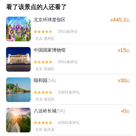
看了该景点的人还看了
445.2
北京环球度假区
¥
起
3910条评论


北京·通州区
15
中国国家博物馆
¥
起
5902条评论


北京·东城区
30
颐和园
(5A)
¥
起
33691条评论


北京·海淀区
0
八达岭长城
(5A)
¥
起
42682条评论


北京·延庆县