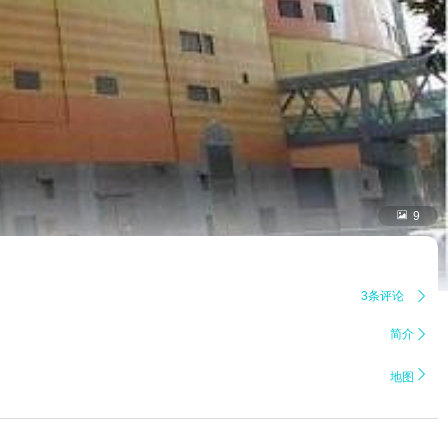

9
3条评论

简介


地图