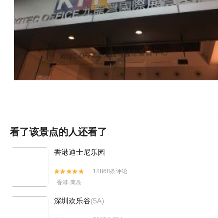
看了该景点的人还看了
香港迪士尼乐园
18868条评论


香港·离岛
深圳欢乐谷
(5A)