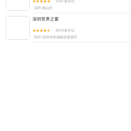
5597条评论


深圳·南山区
深圳世界之窗
8534条评论


深圳·深圳华侨城旅游度假区
香港海洋公园
12748条评论


香港·香港岛
深圳野生动物园
(4A)
3051条评论


深圳·南山区
小梅沙海洋世界
1239条评论


深圳·小梅沙海滨乐园