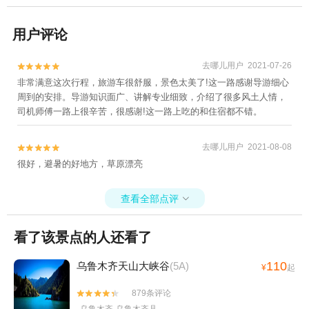
用户评论
去哪儿用户 2021-07-26


非常满意这次行程，旅游车很舒服，景色太美了!这一路感谢导游细心
周到的安排。导游知识面广、讲解专业细致，介绍了很多风土人情，
司机师傅一路上很辛苦，很感谢!这一路上吃的和住宿都不错。
去哪儿用户 2021-08-08


很好，避暑的好地方，草原漂亮
查看全部点评

看了该景点的人还看了
110
乌鲁木齐天山大峡谷
(5A)
¥
起
879条评论

