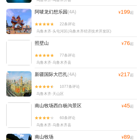
乌鲁木齐·乌鲁木齐县
199
阿唛龙幻想乐园
(4A)
¥
起
22条评论


乌鲁木齐·头屯河区(乌鲁木齐经济技术开发区)
76
照壁山
¥
起
77条评论


乌鲁木齐·乌鲁木齐县
217
新疆国际大巴扎
(4A)
¥
起
1077条评论


乌鲁木齐·天山区
45
南山牧场西白杨沟景区
¥
起
60条评论


乌鲁木齐·乌鲁木齐县
89
南山牧场
¥
起