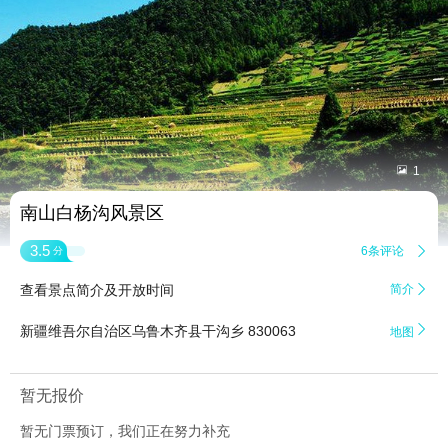


1
南山白杨沟风景区
3.5
6条评论

分
查看景点简介及开放时间
简介


新疆维吾尔自治区乌鲁木齐县干沟乡 830063
地图
暂无报价
暂无门票预订，我们正在努力补充