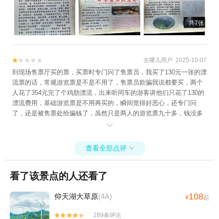
共7张
去哪儿用户 2025-10-07


到现场售票厅买的票，买票时专门问了售票员，我买了130元一张的漂
流票的话，常规游览票是不是不用了，售票员欺骗我说都要买，两个
人花了354元完了个鸡肋漂流，出来听同车的游客讲他们只花了130的
漂流费用，基础游览票是不用再买的，瞬间觉得好恶心，还专门问
了，还是被售票处给骗钱了，虽然只是两人的游览票九十多，钱没多
少，单纯觉得恶心，我也知道不是售票员的主要问题，他们敢明目张

胆这么欺诈游客骗门票钱，肯定也是当地旅游局的放任和景区主管机
构的认可，估计里面还有利益输送的；再次告诫下还没来过想玩漂流
查看全部点评

的游客们，买了漂流票不用再买基础进洞门票！！！我会尝试跟相关
部门投诉，有处理结果再跟大家讲
看了该景点的人还看了
108
仰天湖大草原
(4A)
¥
起
289条评论

