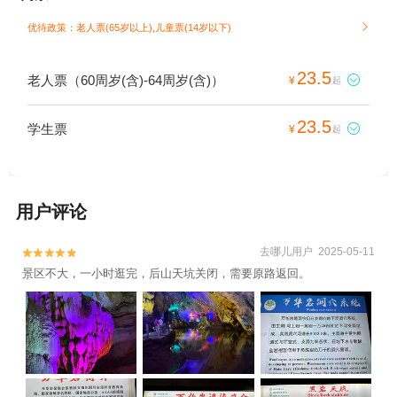
优待政策：老人票(65岁以上),儿童票(14岁以下)

23.5
老人票（60周岁(含)-64周岁(含)）

¥
起
23.5
学生票

¥
起
用户评论
去哪儿用户 2025-05-11


景区不大，一小时逛完，后山天坑关闭，需要原路返回。