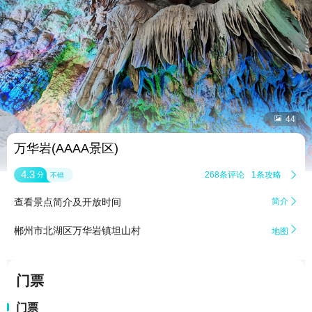


44
万华岩(AAAA景区)
4.3
268条评论
1条攻略

分
不错
查看景点简介及开放时间
简介


郴州市北湖区万华岩镇坦山村
地图
门票
门票