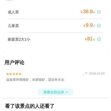
38.8
成人票

¥
起
9.9
儿童票

¥
起
81
家庭票2大1小

¥
起
用户评论
_*7 2018-10-09


温泉里环境很好，水质很好，适合冬天去.
查看全部点评

看了该景点的人还看了