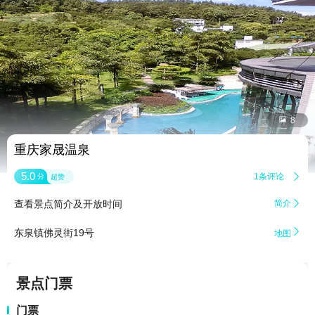


8
重庆家晟温泉
5.0
1条评论

分
超赞
查看景点简介及开放时间
简介


东泉镇佛灵街19号
地图
景点门票
门票