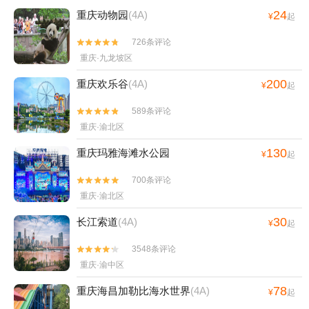
24
重庆动物园
(4A)
¥
起
726条评论


重庆·九龙坡区
200
重庆欢乐谷
(4A)
¥
起
589条评论


重庆·渝北区
130
重庆玛雅海滩水公园
¥
起
700条评论


重庆·渝北区
30
长江索道
(4A)
¥
起
3548条评论


重庆·渝中区
78
重庆海昌加勒比海水世界
(4A)
¥
起