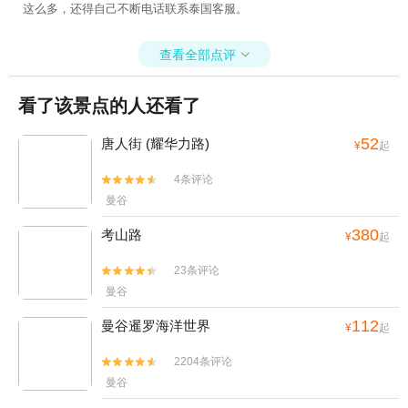
这么多，还得自己不断电话联系泰国客服。
查看全部点评

看了该景点的人还看了
52
唐人街 (耀华力路)
¥
起
4条评论


曼谷
380
考山路
¥
起
23条评论


曼谷
112
曼谷暹罗海洋世界
¥
起
2204条评论


曼谷