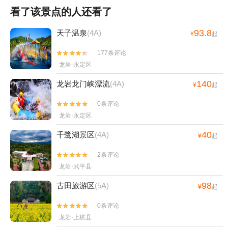
看了该景点的人还看了
93.8
天子温泉
(4A)
¥
起
177条评论


龙岩·永定区
140
龙岩龙门峡漂流
(4A)
¥
起
0条评论


龙岩·永定区
40
千鹭湖景区
(4A)
¥
起
2条评论


龙岩·武平县
98
古田旅游区
(5A)
¥
起
0条评论


龙岩·上杭县