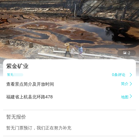


2
紫金矿业
0条评论

暂无点评
查看景点简介及开放时间
简介


福建省上杭县北环路478
地图
暂无报价
暂无门票预订，我们正在努力补充