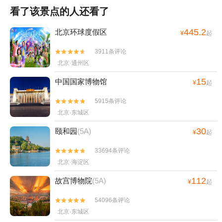
看了该景点的人还看了
445.2
北京环球度假区
¥
起
3911条评论


北京·通州区
15
中国国家博物馆
¥
起
5915条评论


北京·东城区
30
颐和园
(5A)
¥
起
33694条评论


北京·海淀区
112
故宫博物院
(5A)
¥
起
54096条评论


北京·东城区