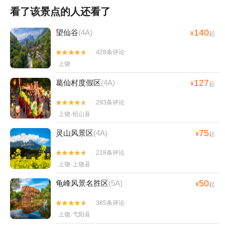
看了该景点的人还看了
140
望仙谷
(4A)
¥
起
428条评论


上饶
127
葛仙村度假区
(4A)
¥
起
293条评论


上饶·铅山县
75
灵山风景区
(4A)
¥
起
218条评论


上饶·上饶县
50
龟峰风景名胜区
(5A)
¥
起
385条评论


上饶·弋阳县