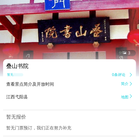


3
叠山书院
0条评论

暂无点评
查看景点简介及开放时间
简介


江西弋阳县
地图
暂无报价
暂无门票预订，我们正在努力补充