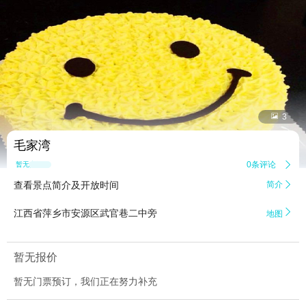


3
毛家湾
0条评论

暂无点评
查看景点简介及开放时间
简介


江西省萍乡市安源区武官巷二中旁
地图
暂无报价
暂无门票预订，我们正在努力补充