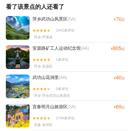
看了该景点的人还看了
70
萍乡武功山风景区
(5A)
¥
起
1442条评论


萍乡·芦溪县
805
安源路矿工人运动纪念馆
(4A)
¥
起
1条评论


萍乡·安源区
40
武功山花涧里
(4A)
¥
起
0条评论


萍乡·萍乡武功山风景区
89
宜春明月山旅游区
(5A)
¥
起
1746条评论


宜春·袁州区