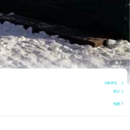

5
0条评论

简介


地图