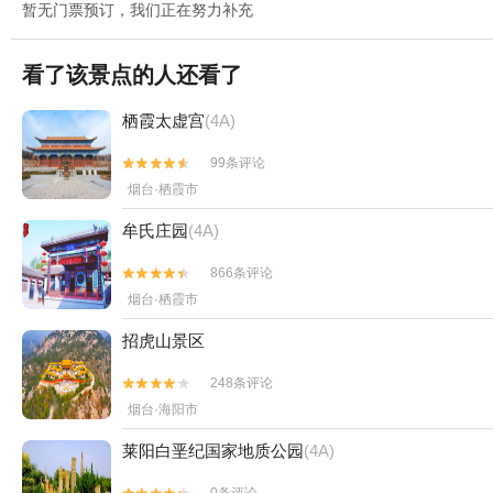
暂无门票预订，我们正在努力补充
看了该景点的人还看了
栖霞太虚宫
(4A)
99条评论


烟台·栖霞市
牟氏庄园
(4A)
866条评论


烟台·栖霞市
招虎山景区
248条评论


烟台·海阳市
莱阳白垩纪国家地质公园
(4A)