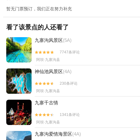
暂无门票预订，我们正在努力补充
看了该景点的人还看了
九寨沟风景区
(5A)
7747条评论


阿坝·九寨沟县
神仙池风景区
(4A)
230条评论


阿坝·九寨沟县
九寨千古情
1341条评论


阿坝·九寨沟县
九寨沟爱情海景区
(4A)