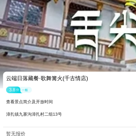
云端日落藏餐·歌舞篝火(千古情店)
3.8
分
一般
查看景点简介及开放时间
漳扎镇九寨沟漳扎村二组13号
暂无报价