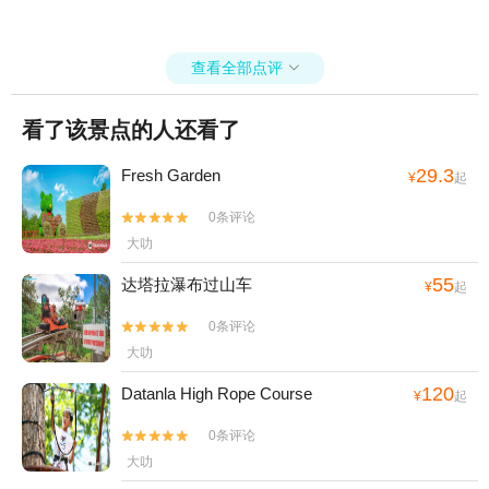
查看全部点评

看了该景点的人还看了
29.3
Fresh Garden
¥
起
0条评论


大叻
55
达塔拉瀑布过山车
¥
起
0条评论


大叻
120
Datanla High Rope Course
¥
起
0条评论


大叻