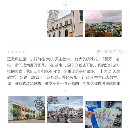
到 大叻 天主教堂，似乎这里并不是旅行团的景点，进门才发现只有我

们一对游客，门口一对情侣正在拍婚纱照。感觉世界人民的婚纱照都
是一个风格呢。 教堂后面有个小栅栏门，从那里望去也能看到 大叻
的全貌。
行*t 2018-08-22


逛完疯狂屋，步行前往 大叻 天主教堂。 好大的绣球花。 2百万，哈
哈，瞬间成为百万富翁。 在 越南 ，除了米粉还可以，真的没什么好
吃的美食，我们三个都吃不习惯，水果倒是买的很多。 【 大叻 天主
教堂】 始建于1931年，从外观上看起来像一个 欧洲 中世纪大教堂。
属于哥特式建筑风格。教堂不是一直开着的，尽量选​弥撒时间或周末
去。另外，由于教堂地理位置较高，这里可以俯瞰 大叻 城色彩缤纷的

房子，十分漂亮。 开放时间：7:00-19:00；弥撒时间：周一至周六5:3
0和17:30，周日5:15、7:15、8:30、16:00、18:00 地址：D Tran Phu
S of Town Centre, Da Lat, Vietnam 门票：免费 天主教堂旁边可以俯
瞰 大叻 的彩色房子。