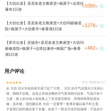
【大叻出发】圣尼各老主教座堂+疯屋子+达塔拉
1050

¥
起
瀑布1日游
【大叻出发】圣尼各老主教座堂+大叻玛丽修道
1278

¥
起
院+疯屋子+大叻夜市+春香湖1日游
【芽庄出发】灵福寺+圣尼各老主教座堂+大叻玛
462
丽修道院+疯屋子+达塔拉瀑布+林园广场+春香

¥
起
湖1日游
用户评论
小*y 2019-01-17


从 大叻 旧火车站回来天就下起了大雨， 大叻 的天气还真向少女的心
情，阴晴不定呢。这也让本就凉爽的天气更加阴冷起来，气温只有十
几度，路上的当地人纷纷换上了夹克甚至棉衣，而我和帅周还是短
袖，连衣裙。强烈建议来 大叻 一定要带一套厚衣服以备不时之需。
于是我们回到酒店加了衣服，休息了一阵后天也开始放晴，于是步行