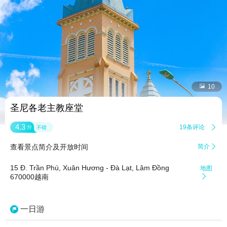


10
圣尼各老主教座堂
4.3
19条评论

分
不错
查看景点简介及开放时间
简介

15 Đ. Trần Phú, Xuân Hương - Đà Lạt, Lâm Đồng
地图
670000越南

一日游