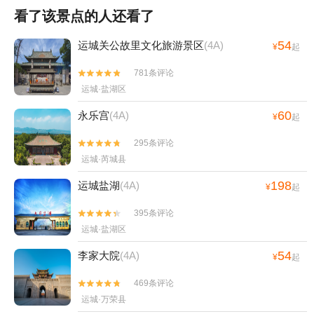
看了该景点的人还看了
54
运城关公故里文化旅游景区
(4A)
¥
起
781条评论


运城·盐湖区
60
永乐宫
(4A)
¥
起
295条评论


运城·芮城县
198
运城盐湖
(4A)
¥
起
395条评论


运城·盐湖区
54
李家大院
(4A)
¥
起
469条评论


运城·万荣县