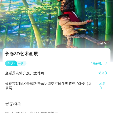


5
长春3D艺术画展
4.0
1条评论

分
一般
查看景点简介及开放时间
简介

长春市朝阳区崇智路与光明街交汇民生购物中心3楼（近
地图
卓展）

暂无报价