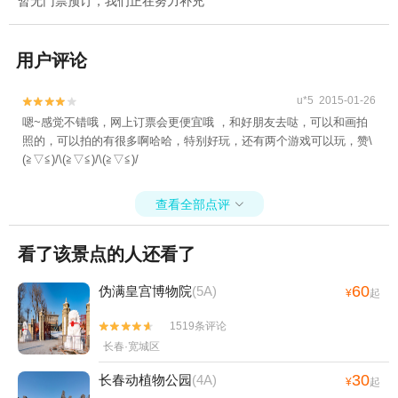
暂无门票预订，我们正在努力补充
用户评论
u*5 2015-01-26


嗯~感觉不错哦，网上订票会更便宜哦 ，和好朋友去哒，可以和画拍
照的，可以拍的有很多啊哈哈，特别好玩，还有两个游戏可以玩，赞\
(≧▽≦)/\(≧▽≦)/\(≧▽≦)/
查看全部点评

看了该景点的人还看了
60
伪满皇宫博物院
(5A)
¥
起
1519条评论


长春·宽城区
30
长春动植物公园
(4A)
¥
起