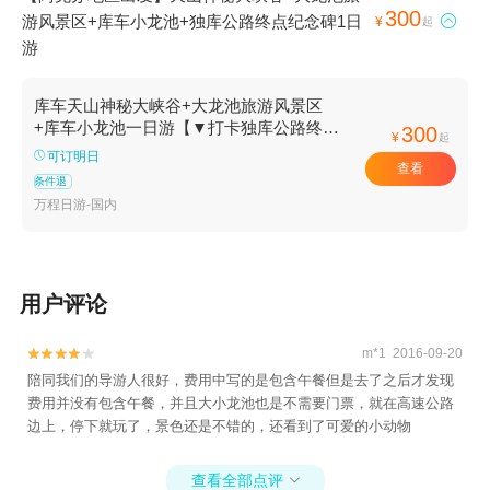
300
游风景区+库车小龙池+独库公路终点纪念碑1日

¥
起
游
库车天山神秘大峡谷+大龙池旅游风景区
+库车小龙池一日游【▼打卡独库公路终
300
¥
起
点、克孜利亚胜景等奇观！】
可订明日
查看
条件退
万程日游-国内
用户评论
m*1 2016-09-20


陪同我们的导游人很好，费用中写的是包含午餐但是去了之后才发现
费用并没有包含午餐，并且大小龙池也是不需要门票，就在高速公路
边上，停下就玩了，景色还是不错的，还看到了可爱的小动物
查看全部点评
