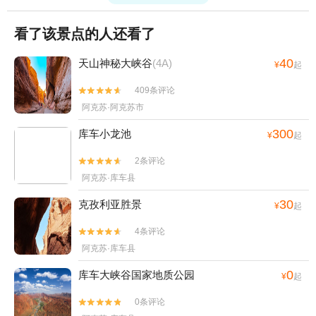
看了该景点的人还看了
40
天山神秘大峡谷
(4A)
¥
起
409条评论


阿克苏·阿克苏市
300
库车小龙池
¥
起
2条评论


阿克苏·库车县
30
克孜利亚胜景
¥
起
4条评论


阿克苏·库车县
0
库车大峡谷国家地质公园
¥
起
0条评论

