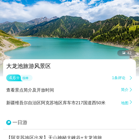


42
大龙池旅游风景区
4.6
1条评论

分
很棒
查看景点简介及开放时间
简介


新疆维吾尔自治区阿克苏地区库车市217国道西50米
地图
一日游
【阿克苏地区出发】天山神秘大峡谷+大龙池旅