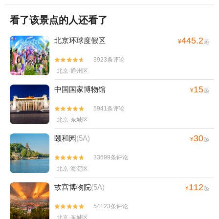
看了该景点的人还看了
445.2
北京环球度假区
¥
起
3923条评论


北京·通州区
15
中国国家博物馆
¥
起
5941条评论


北京·东城区
30
颐和园
(5A)
¥
起
33699条评论


北京·海淀区
112
故宫博物院
(5A)
¥
起
54123条评论


北京·东城区