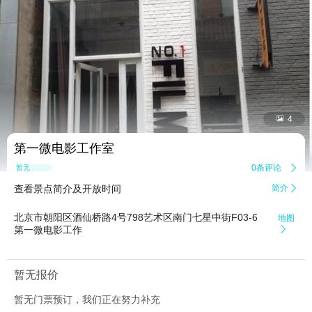


4
第一微电影工作室
0条评论

暂无点评
查看景点简介及开放时间
简介

北京市朝阳区酒仙桥路4号798艺术区南门七星中街F03-6
地图
第一微电影工作

暂无报价
暂无门票预订，我们正在努力补充