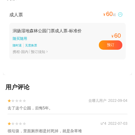
60
成人票

¥
起
润扬湿地森林公园门票成人票-标准价
60
¥
随买随用
预订
随时退
无需换票
携程-国内
预订须知

用户评论
去哪儿用户 2022-09-04


去了这个公园，后悔5年。
u*4 2022-07-03


很垃圾，里面厕所都是封死掉，就是杂草堆