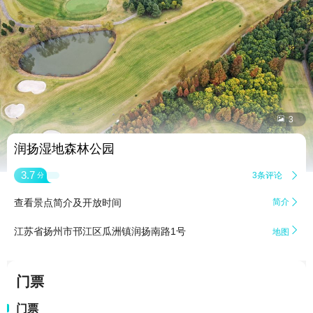


3
润扬湿地森林公园
3.7
3条评论

分
查看景点简介及开放时间
简介


江苏省扬州市邗江区瓜洲镇润扬南路1号
地图
门票
门票