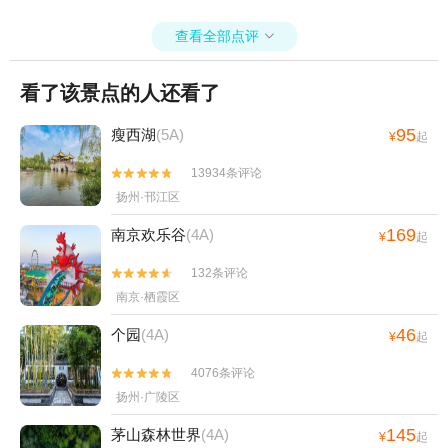
查看全部点评

看了该景点的人还看了
95
瘦西湖
(5A)
¥
起
13934条评论


扬州·邗江区
169
南京欢乐谷
(4A)
¥
起
132条评论


南京·栖霞区
46
个园
(4A)
¥
起
4076条评论


扬州·广陵区
145
茅山森林世界
(4A)
¥
起