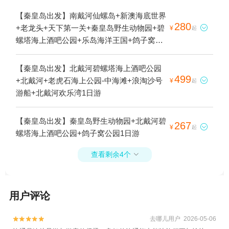
【秦皇岛出发】南戴河仙螺岛+新澳海底世界
280
+老龙头+天下第一关+秦皇岛野生动物园+碧

¥
起
螺塔海上酒吧公园+乐岛海洋王国+鸽子窝公
园+南戴河国际娱乐中心+南戴河+渔岛海洋
度假区+秦皇岛航海基地+秦皇岛本地玩乐
【秦皇岛出发】北戴河碧螺塔海上酒吧公园
+秦皇岛海滨国家森林公园+阿那亚+山海关
499
+北戴河+老虎石海上公园-中海滩+浪淘沙号

¥
起
+葡萄岛综合旅游区+秦皇岛葡萄岛海钓基地
游船+北戴河欢乐湾1日游
+秦皇岛北戴河捕鱼海钓基地+北戴河旅游海
钓俱乐部1日游
【秦皇岛出发】秦皇岛野生动物园+北戴河碧
267

¥
起
螺塔海上酒吧公园+鸽子窝公园1日游
查看剩余4个

用户评论
去哪儿用户 2026-05-06

