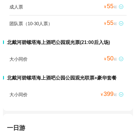
55
成人票

¥
起
55
团队票（10-30人票）

¥
起
北戴河碧螺塔海上酒吧公园观光票(21:00后入场)
50
大小同价

¥
起
北戴河碧螺塔海上酒吧公园公园观光联票+豪华套餐
399
大小同价

¥
起
一日游