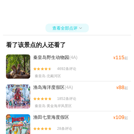
查看全部点评

看了该景点的人还看了
115
秦皇岛野生动物园
(4A)
¥
起
4692条评论


秦皇岛·北戴河区
88
渔岛海洋度假区
(4A)
¥
起
1852条评论


秦皇岛·黄金海岸风景区
109
渔田七里海度假区
¥
起
28条评论

