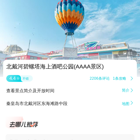


63
北戴河碧螺塔海上酒吧公园(AAAA景区)
4.4
2206条评论
1条攻略

分
不错
查看景点简介及开放时间
简介


秦皇岛市北戴河区东海滩路中段
地图