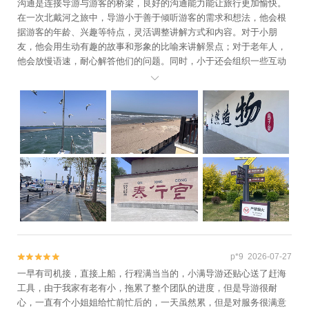
沟通是连接导游与游客的桥梁，良好的沟通能力能让旅行更加愉快。
在一次北戴河之旅中，导游小于善于倾听游客的需求和想法，他会根
据游客的年龄、兴趣等特点，灵活调整讲解方式和内容。对于小朋
友，他会用生动有趣的故事和形象的比喻来讲解景点；对于老年人，
他会放慢语速，耐心解答他们的问题。同时，小于还会组织一些互动
游戏，让游客们在轻松愉快的氛围中交流互动。这种良好的沟通能

力，不仅拉近了导游与游客之间的距离，还增强了游客的互动体验，
让旅行充满了欢声笑语。研究表明，良好的沟通能有效提升游客的满
意度，使旅行成次一段美好的回忆。
p*9 2026-07-27


一早有司机接，直接上船，行程满当当的，小满导游还贴心送了赶海
工具，由于我家有老有小，拖累了整个团队的进度，但是导游很耐
心，一直有个小姐姐给忙前忙后的，一天虽然累，但是对服务很满意