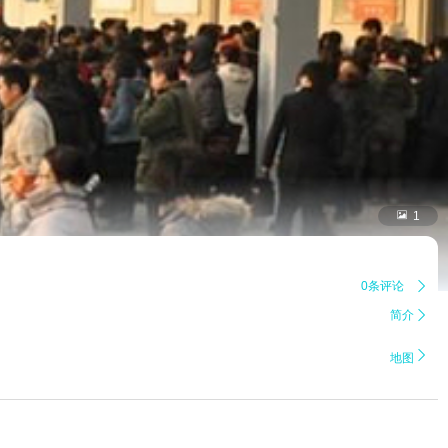

1
0条评论

简介


地图