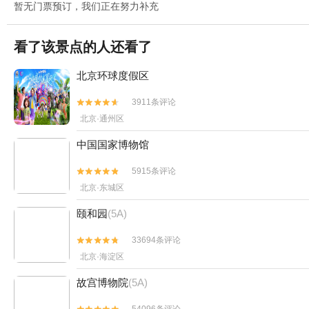
暂无门票预订，我们正在努力补充
看了该景点的人还看了
北京环球度假区
3911条评论


北京·通州区
中国国家博物馆
5915条评论


北京·东城区
颐和园
(5A)
33694条评论


北京·海淀区
故宫博物院
(5A)