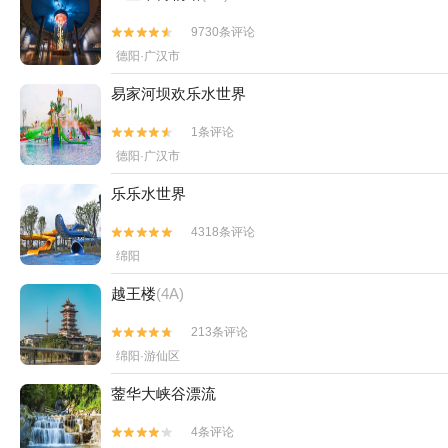
9730条评论


德阳·广汉市
易家河坝欢乐水世界
1条评论


德阳·广汉市
乐乐水世界
4318条评论


绵阳
越王楼
(4A)
213条评论


绵阳·游仙区
蓥华大峡谷漂流
4条评论

