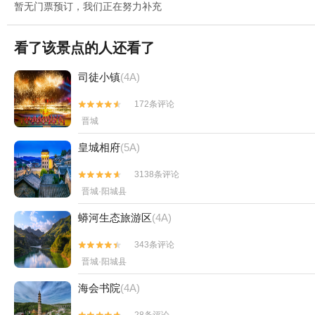
暂无门票预订，我们正在努力补充
看了该景点的人还看了
司徒小镇
(4A)
172条评论


晋城
皇城相府
(5A)
3138条评论


晋城·阳城县
蟒河生态旅游区
(4A)
343条评论


晋城·阳城县
海会书院
(4A)