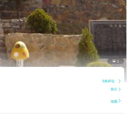

1
0条评论

简介


地图