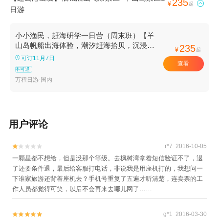
235

¥
起
日游
小小渔民，赶海研学一日营（周末班）【羊
山岛帆船出海体验，潮汐赶海拾贝，沉浸式
235
¥
起
认识海洋生态】
可订11月7日
查看
不可退
万程日游-国内
用户评论
r*7 2016-10-05


一颗星都不想给，但是没那个等级。去枫树湾拿着短信验证不了，退
了还要条件退，最后给客服打电话，非说我是用座机打的，我想问一
下谁家旅游还背着座机去？手机号重复了五遍才听清楚，连卖票的工
作人员都觉得可笑，以后不会再来去哪儿网了……
g*1 2016-03-30

