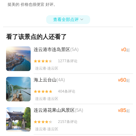
挺美的 价格也很便宜 好评。
查看全部点评

看了该景点的人还看了
0
连云港市连岛景区
(5A)
¥
起
1277条评论


连云港·连云区
60
海上云台山
(4A)
¥
起
404条评论


连云港·连云区
85
连云港花果山风景区
(5A)
¥
起
2157条评论


连云港·连云区