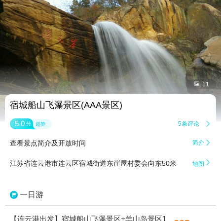


11
宿城船山飞瀑景区(AAA景区)
5.0
5条评论

分
超赞
查看景点简介及开放时间
简介


江苏省连云港市连云区宿城街道东崖屋村委会向东50米
地图
一日游
【连云港出发】宿城船山飞瀑景区+羊山岛景区1