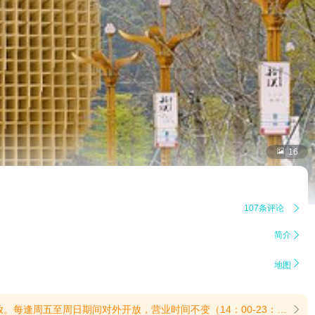

16
107条评论

简介


地图
不变（14：00-23：00）(提示有效期2026/6/30至2026/9/18)
