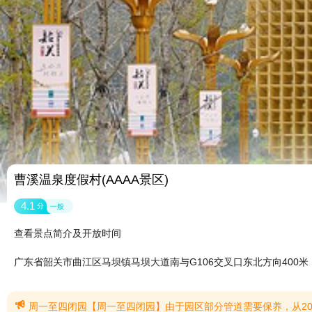
曹溪温泉度假村(AAAA景区)
4.1
分
一般
查看景点简介及开放时间
广东省韶关市曲江区马坝镇马坝大道南与G106交叉口东北方向400米

周一至四闭园【周一至四闭园】由于园区部分管道需要保养，从2026年7月1日至202