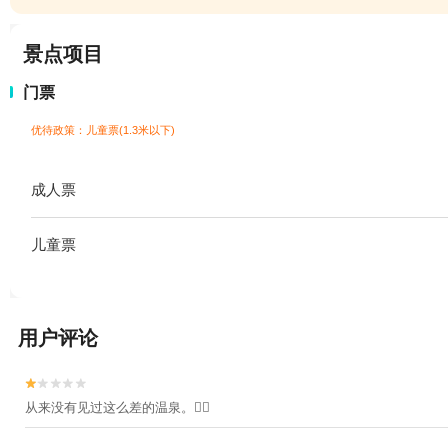
景点项目
门票
优待政策：儿童票(1.3米以下)
成人票
儿童票
用户评论


从来没有见过这么差的温泉。👎🏻