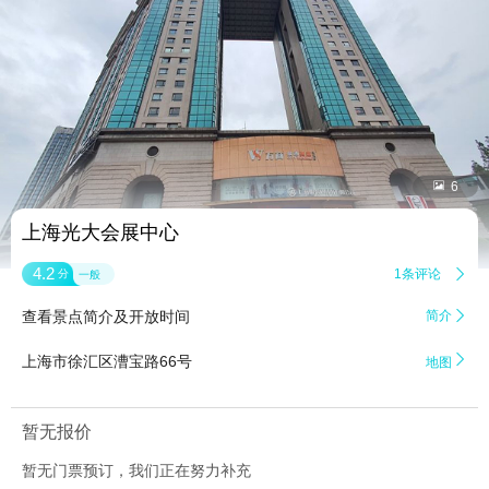


6
上海光大会展中心
4.2
1条评论

分
一般
查看景点简介及开放时间
简介


上海市徐汇区漕宝路66号
地图
暂无报价
暂无门票预订，我们正在努力补充