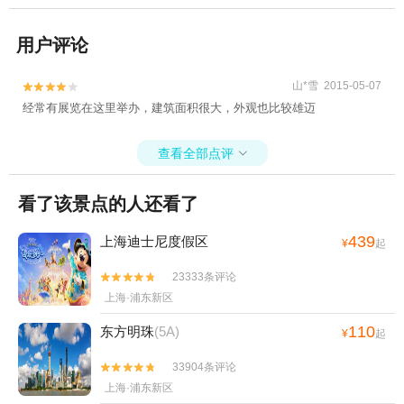
用户评论
山*雪 2015-05-07


经常有展览在这里举办，建筑面积很大，外观也比较雄迈
查看全部点评

看了该景点的人还看了
439
上海迪士尼度假区
¥
起
23333条评论


上海·浦东新区
110
东方明珠
(5A)
¥
起
33904条评论


上海·浦东新区