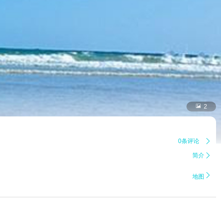

2
0条评论

简介


地图