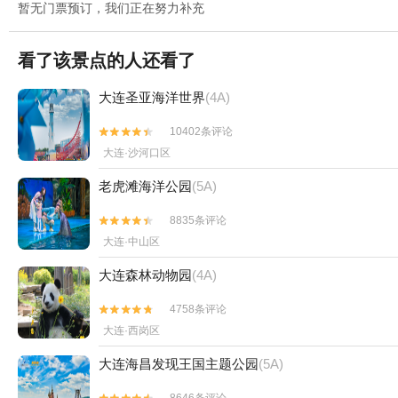
暂无门票预订，我们正在努力补充
看了该景点的人还看了
大连圣亚海洋世界
(4A)
10402条评论


大连·沙河口区
老虎滩海洋公园
(5A)
8835条评论


大连·中山区
大连森林动物园
(4A)
4758条评论


大连·西岗区
大连海昌发现王国主题公园
(5A)