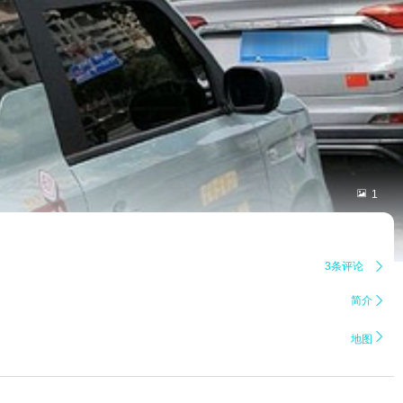

1
3条评论

简介


地图