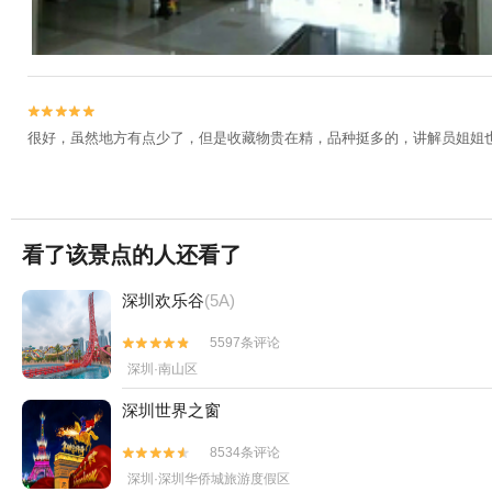


很好，虽然地方有点少了，但是收藏物贵在精，品种挺多的，讲解员姐姐
看了该景点的人还看了
深圳欢乐谷
(5A)
5597条评论


深圳·南山区
深圳世界之窗
8534条评论


深圳·深圳华侨城旅游度假区