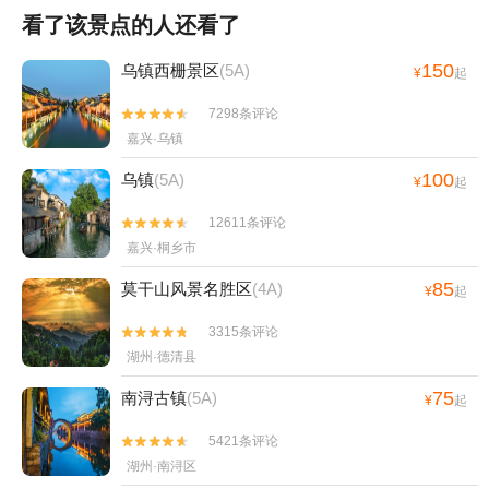
看了该景点的人还看了
150
乌镇西栅景区
(5A)
¥
起
7298条评论


嘉兴·乌镇
100
乌镇
(5A)
¥
起
12611条评论


嘉兴·桐乡市
85
莫干山风景名胜区
(4A)
¥
起
3315条评论


湖州·德清县
75
南浔古镇
(5A)
¥
起
5421条评论


湖州·南浔区