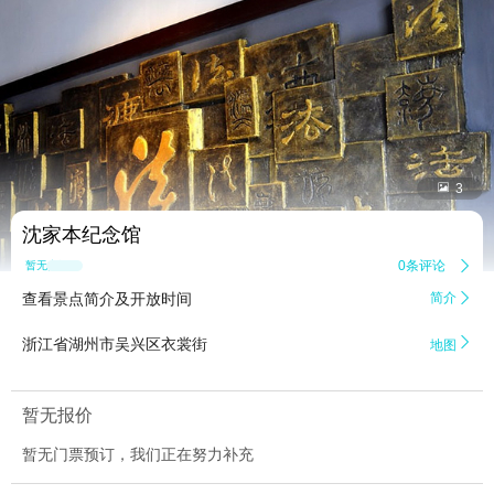


3
沈家本纪念馆
0条评论

暂无点评
查看景点简介及开放时间
简介


浙江省湖州市吴兴区衣裳街
地图
暂无报价
暂无门票预订，我们正在努力补充