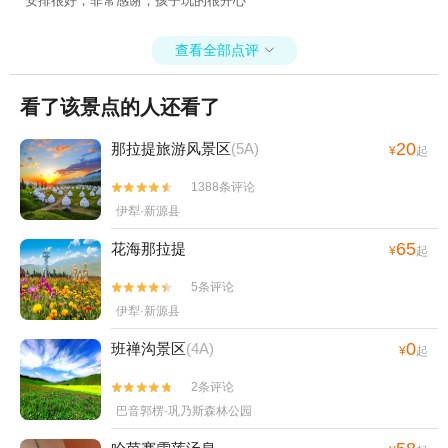
安排很好，非常感谢，孩子玩的很开心
查看全部点评

看了该景点的人还看了
20
那拉提旅游风景区
(5A)
¥
起
1388条评论


伊犁·新源县
65
花海那拉提
¥
起
5条评论


伊犁·新源县
0
班禅沟景区
(4A)
¥
起
2条评论


巴音郭楞·巩乃斯森林公园