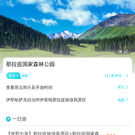


52
那拉提国家森林公园
4.6
117条评论

分
很棒
查看景点简介及开放时间
简介


伊犁哈萨克自治州伊若线那拉提旅游风景区
地图
一日游
【伊犁出发】那拉提旅游风景区+那拉提国家森