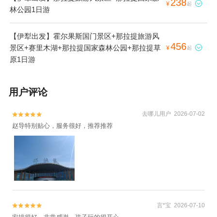
238

¥
起
林公园1日游
【伊犁出发】霍尔果斯国门景区+那拉提旅游风
456
景区+赛里木湖+那拉提国家森林公园+那拉提草

¥
起
原1日游
用户评论
去哪儿用户 2026-07-02


赵导特别贴心，服务很好，推荐推荐
言*宝 2026-07-10

