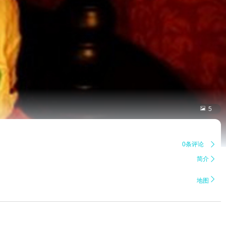

5
0条评论

简介


地图