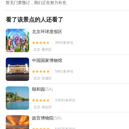
暂无门票预订，我们正在努力补充
看了该景点的人还看了
北京环球度假区
3910条评论


北京·通州区
中国国家博物馆
5902条评论


北京·东城区
颐和园
(5A)
33691条评论


北京·海淀区
故宫博物院
(5A)