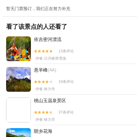
暂无门票预订，我们正在努力补充
看了该景点的人还看了
依吉密河漂流
13条评论


伊春·日月峡滑雪场
悬羊峰
(4A)
19条评论


伊春·铁力市
桃山玉温泉景区
37条评论


伊春·铁力市
朗乡花海