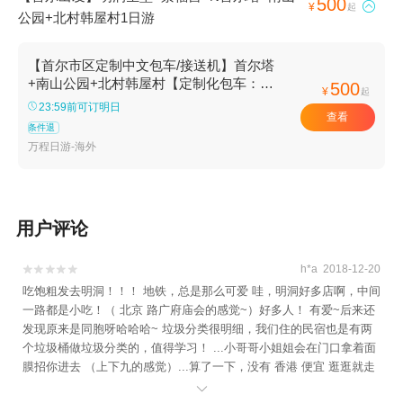
500

¥
起
公园+北村韩屋村1日游
【首尔市区定制中文包车/接送机】首尔塔
+南山公园+北村韩屋村【定制化包车：通
500
¥
起
过我们量身打造的行程和当地中文司，让您
23:59前可订明日
查看
的旅程自由、便捷、安全。】
条件退
万程日游-海外
用户评论
h*a 2018-12-20


吃饱粗发去明洞！！！ 地铁，总是那么可爱 哇，明洞好多店啊，中间
一路都是小吃！（ 北京 路广府庙会的感觉~）好多人！ 有爱~后来还
发现原来是同胞呀哈哈哈~ 垃圾分类很明细，我们住的民宿也是有两
个垃圾桶做垃圾分类的，值得学习！ ...小哥哥小姐姐会在门口拿着面
膜招你进去 （上下九的感觉）...算了一下，没有 香港 便宜 逛逛就走
了 明洞也有很大一栋乐天，1-10楼是百货，11楼以上是免税店，超多
