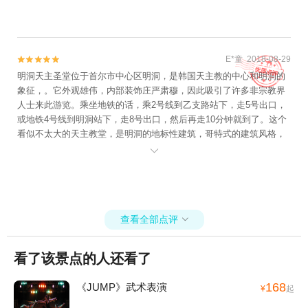
人的！
E*童 2018-08-29


明洞天主圣堂位于首尔市中心区明洞，是韩国天主教的中心和明洞的
象征，。它外观雄伟，内部装饰庄严肃穆，因此吸引了许多非宗教界
人士来此游览。乘坐地铁的话，乘2号线到乙支路站下，走5号出口，
或地铁4号线到明洞站下，走8号出口，然后再走10分钟就到了。这个
看似不太大的天主教堂，是明洞的地标性建筑，哥特式的建筑风格，
尖顶红砖，据说也是韩国最早的本地教堂，可谓闹中取静。内部装饰

都很朴素。进入天主教堂，不需要购买门票或者进行其他宗教仪式，
不过要尊重宗教的交规，保持肃静。在石阶梯上休息片刻,转入教堂内
部,仿佛走进了一座古老的圣殿.只见这座用磨光大理石砌成的大教堂,
其内外雕刻物皆似鬼斧神工之作.教堂内部森然罗列的高大石柱,气势傲
查看全部点评
然,挑高的天穹仿佛接通了天堂,让人的感官亦幻亦真。教堂入口处，有

各国语言的教堂介绍册，游客可以自助领取，从而了解这座宏伟建筑
的前世今生。教堂的两侧,是描写圣经故事的七彩窗花彩绘和几幅欧洲
看了该景点的人还看了
版的十二生肖图.阳光隐在玻璃窗外,让每一幅玻璃图案色彩缤纷.殿堂
内烛光摇曳,圣歌阵阵,教徒们虔诚地向心中的上帝祈祷着、忏悔着。教
168
《JUMP》武术表演
¥
起
堂外侧是一个比较大的广场，虽与明洞步行街数米之遥，傍晚时分这
里却显得异常安静，广场上不时有几只白鸽，很是惬意。