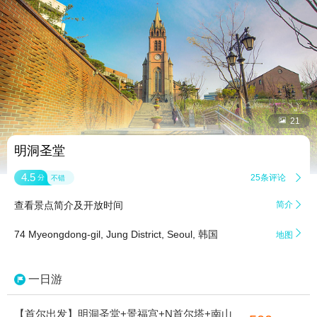


21
明洞圣堂
4.5
25条评论

分
不错
查看景点简介及开放时间
简介


74 Myeongdong-gil, Jung District, Seoul, 韩国
地图
一日游
【首尔出发】明洞圣堂+景福宫+N首尔塔+南山