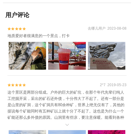
用户评论
去哪儿用户 2023-08-08


地质爱好者很满意的一个景点，打卡
2*7 2019-05-23


这个景区是两部分组成。户外的巨大的矿坑，在那个年代先辈们纯人
工挖掘开采，采出的矿石还外债，十分伟大了不起了。还有一部分是
是山里的矿洞，这个矿洞共有80余种矿，世界上绝无仅有了，其他的
据说每个矿能同时有五种矿以上就十分了不起了。这也是为什么一个
矿能还那么多外债的原因。山洞里有些凉，要注意保暖。能看到各种
五彩斑斓的石英等矿石宝石，墙壁上地面上还能捡一些漂亮的矿石。

比想象中或者照片上看上去要漂亮有趣。景区价格不贵，路过的朋友