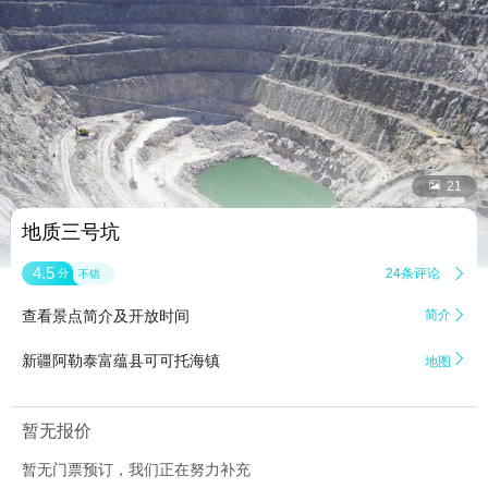


21
地质三号坑
4.5
24条评论

分
不错
查看景点简介及开放时间
简介


新疆阿勒泰富蕴县可可托海镇
地图
暂无报价
暂无门票预订，我们正在努力补充