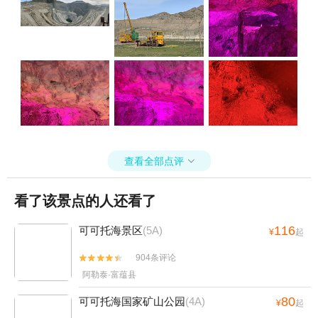
还是值得推荐进入的。就在可可托海镇子边，离可可托海景区也就几
分钟车程。ps，景区有一个讲解员，谭先生？解说十分生动，慷慨激
昂。如果能碰到他，可以听听他的讲解。
查看全部点评

看了该景点的人还看了
116
可可托海景区
(5A)
¥
起
904条评论


阿勒泰·富蕴县
80
可可托海国家矿山公园
(4A)
¥
起