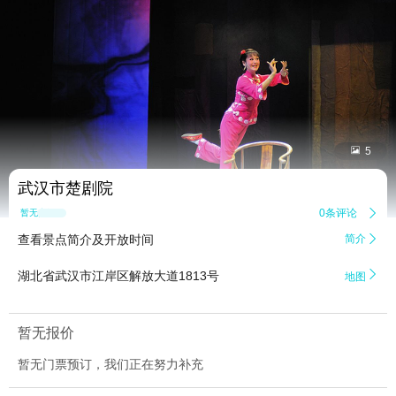


5
武汉市楚剧院
0条评论

暂无点评
查看景点简介及开放时间
简介


湖北省武汉市江岸区解放大道1813号
地图
暂无报价
暂无门票预订，我们正在努力补充