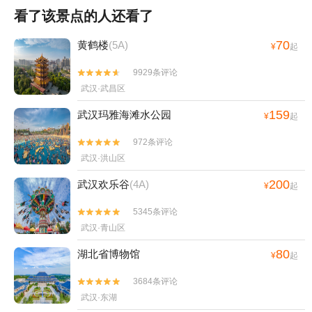
看了该景点的人还看了
70
黄鹤楼
(5A)
¥
起
9929条评论


武汉·武昌区
159
武汉玛雅海滩水公园
¥
起
972条评论


武汉·洪山区
200
武汉欢乐谷
(4A)
¥
起
5345条评论


武汉·青山区
80
湖北省博物馆
¥
起
3684条评论


武汉·东湖