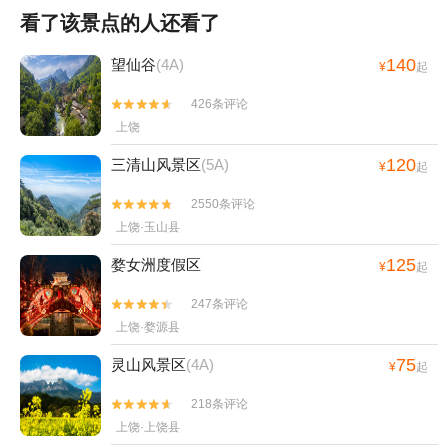
看了该景点的人还看了
140
望仙谷
(4A)
¥
起
426条评论


上饶
120
三清山风景区
(5A)
¥
起
2550条评论


上饶·玉山县
125
婺女洲度假区
¥
起
247条评论


上饶·婺源县
75
灵山风景区
(4A)
¥
起
218条评论


上饶·上饶县