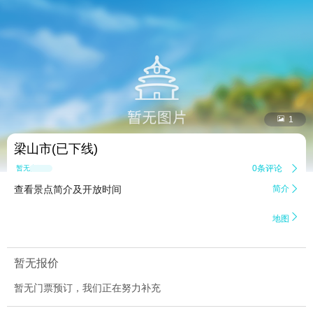


1
梁山市(已下线)
0条评论

暂无点评
查看景点简介及开放时间
简介


地图
暂无报价
暂无门票预订，我们正在努力补充