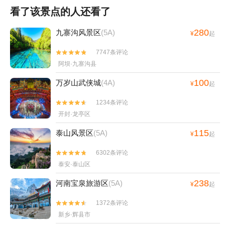
看了该景点的人还看了
280
九寨沟风景区
(5A)
¥
起
7747条评论


阿坝·九寨沟县
100
万岁山武侠城
(4A)
¥
起
1234条评论


开封·龙亭区
115
泰山风景区
(5A)
¥
起
6302条评论


泰安·泰山区
238
河南宝泉旅游区
(5A)
¥
起
1372条评论


新乡·辉县市