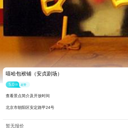
嘻哈包袱铺（安贞剧场）
5.0
分
超赞
查看景点简介及开放时间
北京市朝阳区安定路甲24号
暂无报价