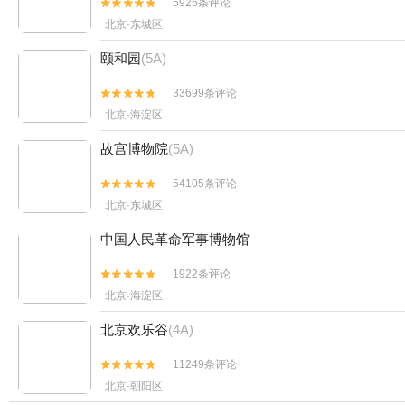
5925条评论


北京·东城区
颐和园
(5A)
33699条评论


北京·海淀区
故宫博物院
(5A)
54105条评论


北京·东城区
中国人民革命军事博物馆
1922条评论


北京·海淀区
北京欢乐谷
(4A)
11249条评论


北京·朝阳区