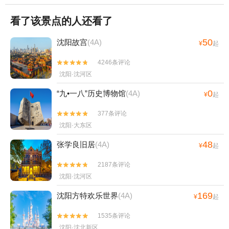
看了该景点的人还看了
50
沈阳故宫
(4A)
¥
起
4246条评论


沈阳·沈河区
0
“九•一八”历史博物馆
(4A)
¥
起
377条评论


沈阳·大东区
48
张学良旧居
(4A)
¥
起
2187条评论


沈阳·沈河区
169
沈阳方特欢乐世界
(4A)
¥
起
1535条评论


沈阳·沈北新区