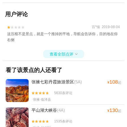
用户评论
百*恼 2019-08-04


这压根不是景点，就是一个推掉的平地，导航会告诉你，目的地在你
右侧
查看全部点评

看了该景点的人还看了
108
张掖七彩丹霞旅游景区
(5A)
¥
起
5630条评论


张掖·临泽县
130
平山湖大峡谷
(4A)
¥
起
1535条评论

