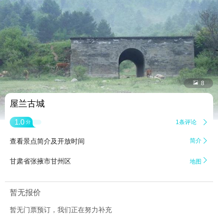


8
屋兰古城
1.0
1条评论

分
查看景点简介及开放时间
简介


甘肃省张掖市甘州区
地图
暂无报价
暂无门票预订，我们正在努力补充