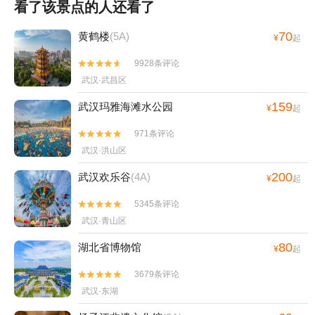
看了该景点的人还看了
70
黄鹤楼
(5A)
¥
起
9928条评论


武汉·武昌区
159
武汉玛雅海滩水公园
¥
起
971条评论


武汉·洪山区
200
武汉欢乐谷
(4A)
¥
起
5345条评论


武汉·青山区
80
湖北省博物馆
¥
起
3679条评论


武汉·东湖