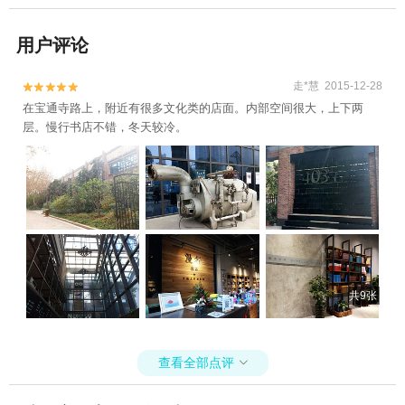
用户评论
走*慧 2015-12-28


在宝通寺路上，附近有很多文化类的店面。内部空间很大，上下两
层。慢行书店不错，冬天较冷。
共9张
查看全部点评
