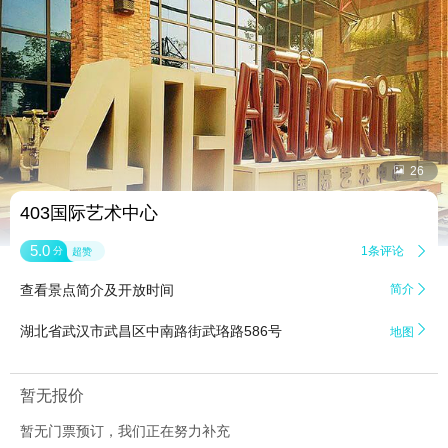


26
403国际艺术中心
5.0
1条评论

分
超赞
查看景点简介及开放时间
简介


湖北省武汉市武昌区中南路街武珞路586号
地图
暂无报价
暂无门票预订，我们正在努力补充